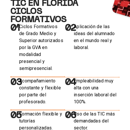
TIC EN FLORIDA
CICLOS
FORMATIVOS
01
02
Ciclos Formativos
Aplicación de las
de Grado Medio y
ideas del alumnado
Superior autorizados
en el mundo real y
por la GVA en
laboral.
modalidad
presencial y
semipresencial.
03
04
Acompañamiento
Empleabilidad muy
constante y flexible
alta con una
por parte del
inserción laboral del
profesorado.
100%.
05
06
Formación flexible y
Uso de las TIC más
tutorías
demandadas del
personalizadas.
sector.