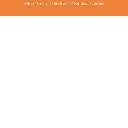
AVÍS LEGAL
POLÍTICA DE PRIVACITAT
POLÍTICA DE COOKIES