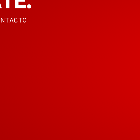
TE.
ONTACTO
: