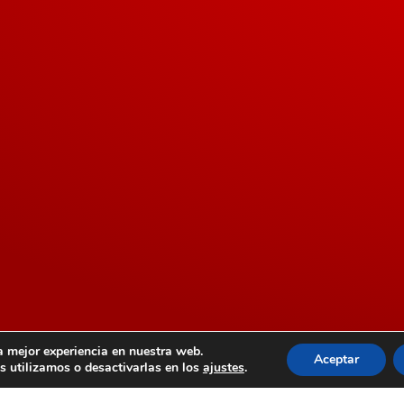
a mejor experiencia en nuestra web.
Aceptar
 utilizamos o desactivarlas en los
ajustes
.