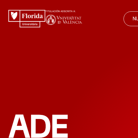
N
ADE