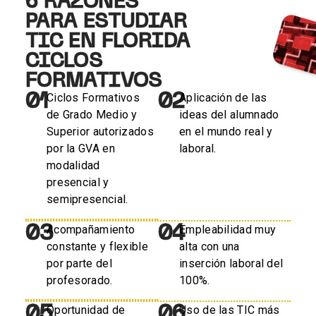
6 RAZONES
PARA ESTUDIAR
TIC EN FLORIDA
CICLOS
FORMATIVOS
01
02
Ciclos Formativos
Aplicación de las
de Grado Medio y
ideas del alumnado
Superior autorizados
en el mundo real y
por la GVA en
laboral.
modalidad
presencial y
semipresencial.
03
04
Acompañamiento
Empleabilidad muy
constante y flexible
alta con una
por parte del
inserción laboral del
profesorado.
100%.
05
06
Oportunidad de
Uso de las TIC más