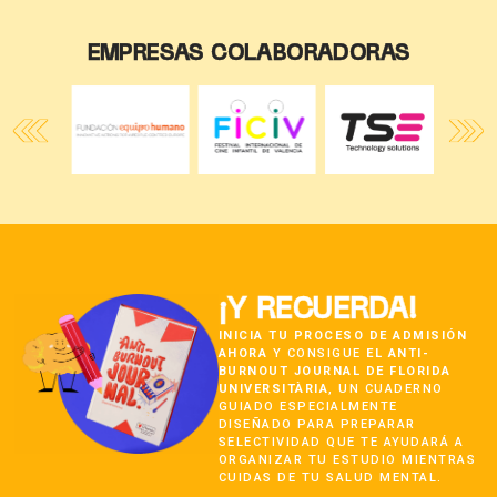
EMPRESAS COLABORADORAS
¡Y RECUERDA!
INICIA TU PROCESO DE ADMISIÓN
AHORA
Y CONSIGUE
EL ANTI-
BURNOUT JOURNAL DE FLORIDA
UNIVERSITÀRIA
, UN CUADERNO
GUIADO ESPECIALMENTE
DISEÑADO PARA PREPARAR
SELECTIVIDAD QUE TE AYUDARÁ A
ORGANIZAR TU ESTUDIO MIENTRAS
CUIDAS DE TU SALUD MENTAL.