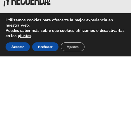
¡Y RECUERDA!
Utilizamos cookies para ofrecerte la mejor experiencia en
Cuadernillo de
Ya tienes disponible el
nuestra web.
Florida
Universitària para petarlo en
Puedes saber más sobre qué cookies utilizamos o desactivarlas
en los
ajustes
.
Selectividad.
Aceptar
Rechazar
Ajustes
Haz click en el link para
descargar el tuyo.