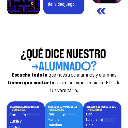
Escucha todo lo
que nuestros alumnos y alumnas
tienen que
contarte
sobre su experiencia en Florida
Universitària.
Con
Con
Con
Mario y
Luisa y
Lucía y
Raushan
Lidia
Carlos