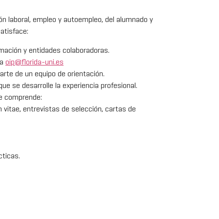
ción laboral, empleo y autoempleo, del alumnado y
atisface:
rmación y entidades colaboradoras.
 a
oip@florida-uni.es
arte de un equipo de orientación.
 que se desarrolle la experiencia profesional.
ue comprende:
m vitae, entrevistas de selección, cartas de
cticas.