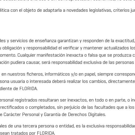
tica con el objeto de adaptarla a novedades legislativas, criterios ju
es y servicios de enseñanza garantizan y responden de la exactitud,
bligación y responsabilidad el verificar y mantener actualizados los
omento. Cualquier manifestación inexacta o falsa que se produzca 
ación pudiera causar, será responsabilidad exclusiva de las personas
s en nuestros ficheros, informáticos y/o en papel, siempre correspon
rsona usuaria o interesada deberá realizar los cambios, directament
ndiente de FLORIDA.
ersonal registrados resultaran ser inexactos, en todo o en parte, o
 rectificados o completados, sin perjuicio de las facultades que a lo
 Carácter Personal y Garantía de Derechos Digitales.
les de una tercera persona o entidad, es la exclusiva responsabilid
 sean tratados por FLORIDA.