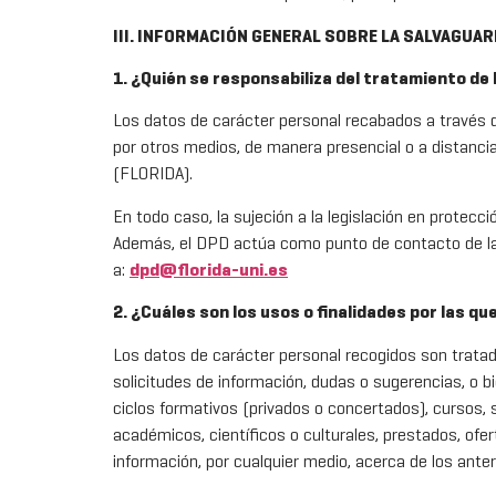
III. INFORMACIÓN GENERAL SOBRE LA SALVAGUAR
1. ¿Quién se responsabiliza del tratamiento de
Los datos de carácter personal recabados a través d
por otros medios, de manera presencial o a distan
(FLORIDA).
En todo caso, la sujeción a la legislación en protec
Además, el DPD actúa como punto de contacto de la en
a:
dpd@
florida-uni.es
2. ¿Cuáles son los usos o finalidades por las q
Los datos de carácter personal recogidos son tratad
solicitudes de información, dudas o sugerencias, o bi
ciclos formativos (privados o concertados), cursos, 
académicos, científicos o culturales, prestados, ofe
información, por cualquier medio, acerca de los ante