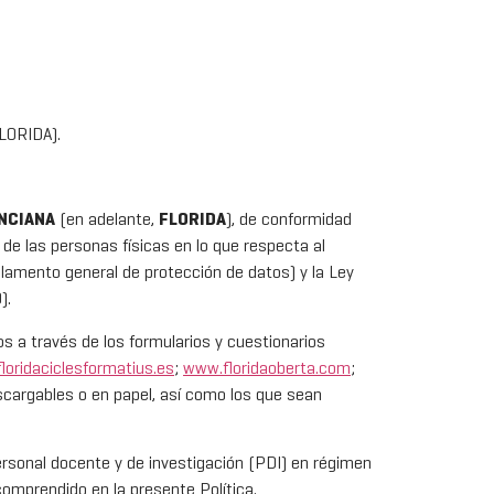
LORIDA).
ENCIANA
(en adelante,
FLORIDA
), de conformidad
de las personas físicas en lo que respecta al
glamento general de protección de datos) y la Ley
).
os a través de los formularios y cuestionarios
loridaciclesformatius.es
;
www.floridaoberta.com
;
scargables o en papel, así como los que sean
ersonal docente y de investigación (PDI) en régimen
comprendido en la presente Política.