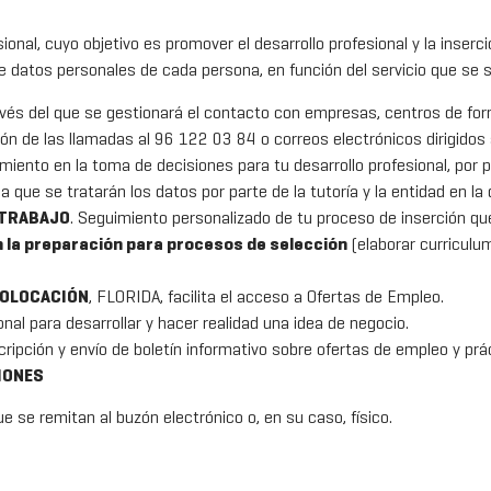
sional, cuyo objetivo es promover el desarrollo profesional y la inser
e datos personales de cada persona, en función del servicio que se s
ravés del que se gestionará el contacto con empresas, centros de fo
ión de las llamadas al 96 122 03 84 o correos electrónicos dirigidos
miento en la toma de decisiones para tu desarrollo profesional, por p
 la que se tratarán los datos por parte de la tutoría y la entidad en la
E TRABAJO
. Seguimiento personalizado de tu proceso de inserción q
en la preparación para procesos de selección
(elaborar curriculu
COLOCACIÓN
, FLORIDA, facilita el acceso a Ofertas de Empleo.
nal para desarrollar y hacer realidad una idea de negocio.
scripción y envío de boletín informativo sobre ofertas de empleo y prá
IONES
e se remitan al buzón electrónico o, en su caso, físico.