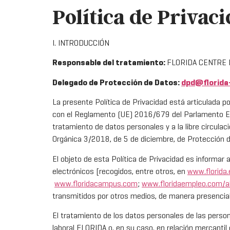
Política de Privac
I. INTRODUCCIÓN
Responsable del tratamiento:
FLORIDA CENTRE D
Delegado de Protección de Datos:
dpd@
florida
La presente Política de Privacidad está articulada p
con el Reglamento (UE) 2016/679 del Parlamento Europ
tratamiento de datos personales y a la libre circula
Orgánica 3/2018, de 5 de diciembre, de Protección 
El objeto de esta Política de Privacidad es informar 
electrónicos [recogidos, entre otros, en
www.florida.
www.floridacampus.com
;
www.floridaempleo.com/
transmitidos por otros medios, de manera presencial 
El tratamiento de los datos personales de las person
laboral FLORIDA o, en su caso, en relación mercantil