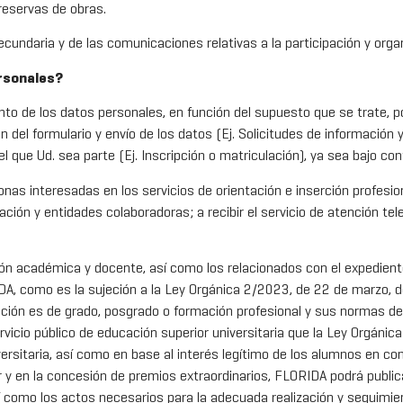
 reservas de obras.
cundaria y de las comunicaciones relativas a la participación y orga
ersonales?
iento de los datos personales, en función del supuesto que se trate, 
el formulario y envío de los datos (Ej. Solicitudes de información y
l que Ud. sea parte (Ej. Inscripción o matriculación), ya sea bajo co
onas interesadas en los servicios de orientación e inserción profesio
ón y entidades colaboradoras; a recibir el servicio de atención telef
tión académica y docente, así como los relacionados con el expedie
DA, como es la sujeción a la Ley Orgánica 2/2023, de 22 de marzo, de
ción es de grado, posgrado o formación profesional y sus normas de
ervicio público de educación superior universitaria que la Ley Orgánic
versitaria, así como en base al interés legítimo de los alumnos en c
 y en la concesión de premios extraordinarios, FLORIDA podrá public
como los actos necesarios para la adecuada realización y seguimient