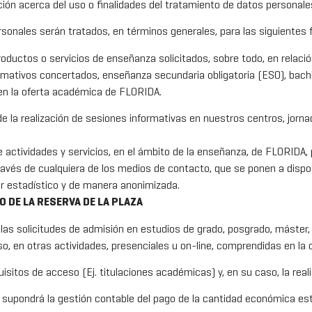
ón acerca del uso o finalidades del tratamiento de datos personales,
onales serán tratados, en términos generales, para las siguientes f
oductos o servicios de enseñanza solicitados, sobre todo, en relación
formativos concertados, enseñanza secundaria obligatoria (ESO), bachi
 en la oferta académica de FLORIDA.
e la realización de sesiones informativas en nuestros centros, jorn
de actividades y servicios, en el ámbito de la enseñanza, de FLORIDA,
avés de cualquiera de los medios de contacto, que se ponen a dispos
er estadístico y de manera anonimizada.
O DE LA RESERVA DE LA PLAZA
las solicitudes de admisión en estudios de grado, posgrado, máster, 
aso, en otras actividades, presenciales u on-line, comprendidas en la
sitos de acceso (Ej. titulaciones académicas) y, en su caso, la real
 supondrá la gestión contable del pago de la cantidad económica est