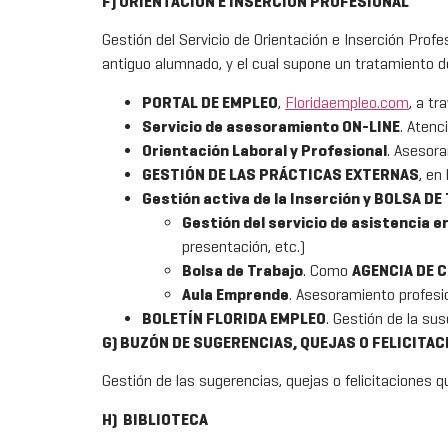
F) ORIENTACIÓN E INSERCION PROFESIONAL
Gestión del Servicio de Orientación e Inserción Profe
antiguo alumnado, y el cual supone un tratamiento d
PORTAL DE EMPLEO
,
Floridaempleo.com
, a t
Servicio de asesoramiento ON-LINE
. Atenc
Orientación Laboral y Profesional
. Asesora
GESTIÓN DE LAS PRÁCTICAS EXTERNAS
, en
Gestión activa de la Inserción y BOLSA D
Gestión del servicio de asistencia 
presentación, etc.)
Bolsa de Trabajo
. Como
AGENCIA DE 
Aula Emprende
. Asesoramiento profesio
BOLETÍN FLORIDA EMPLEO
. Gestión de la su
G) BUZÓN DE SUGERENCIAS, QUEJAS O FELICITAC
Gestión de las sugerencias, quejas o felicitaciones qu
H) BIBLIOTECA