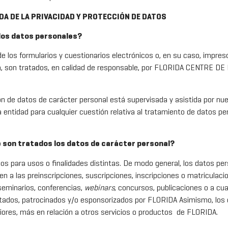
DA DE LA PRIVACIDAD Y PROTECCIÓN DE DATOS
 los datos personales?
e los formularios y cuestionarios electrónicos o, en su caso, impre
cia, son tratados, en calidad de responsable, por FLORIDA CENTR
ción de datos de carácter personal está supervisada y asistida por 
tidad para cualquier cuestión relativa al tratamiento de datos perso
ue son tratados los datos de carácter personal?
os para usos o finalidades distintas. De modo general, los datos pe
en a las preinscripciones, suscripciones, inscripciones o matriculac
seminarios, conferencias,
webinars
, concursos, publicaciones o a cua
rtados, patrocinados y/o esponsorizados por FLORIDA Asimismo, los d
riores, más en relación a otros servicios o productos de FLORIDA.