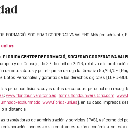
idad
E FORMACIÓ, SOCIEDAD COOPERATIVA VALENCIANA (en adelante, F
-uni.es
or
FLORIDA CENTRE DE FORMACIÓ, SOCIEDAD COOPERATIVA VAL
eo y del Consejo, de 27 de abril de 2016, relativo a la protección 
ción de estos datos y por el que se deroga la Directiva 95/46/CE (Re
de Datos Personales y garantía de los derechos digitales (LOPD-GDD
a las personas físicas, cuyos datos de carácter personal son recogid
es
;
www.floridauniversitaria.es
;
forms.floridauniversitaria.com
;
www.f
alumnado-exalumnado
;
www.florida-uni.es
], en su caso, impresos de
o a distancia.
as trabajadoras de administración y servicios (PAS), así como del p
 o colaboración, onerosa o sin contraprestación económica, no está 