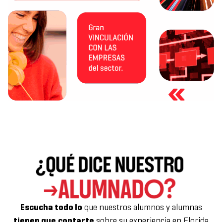
Escucha todo lo
que nuestros alumnos y alumnas
tienen que
contarte
sobre su experiencia en Florida